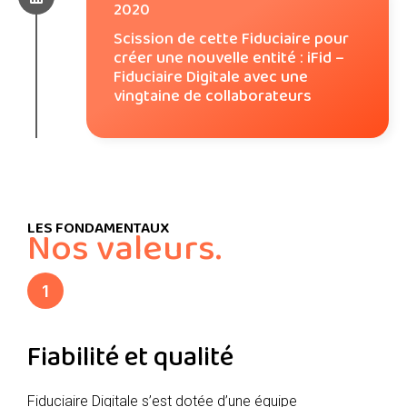
2020
Scission de cette Fiduciaire pour
créer une nouvelle entité : iFid –
Fiduciaire Digitale avec une
vingtaine de collaborateurs
LES FONDAMENTAUX
Nos valeurs.
1
Fiabilité et qualité
Fiduciaire Digitale s’est dotée d’une équipe