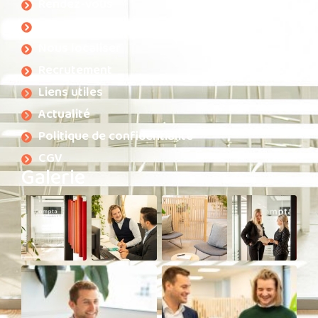
Rendez-vous
Contact
Nous localiser
Recrutement
Liens utiles
Actualité
Politique de confidentialité
CGV
Galerie