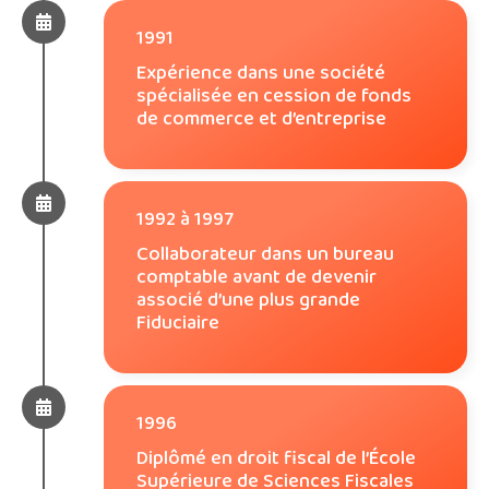
1991
Expérience dans une société
spécialisée en cession de fonds
de commerce et d’entreprise
1992 à 1997
Collaborateur dans un bureau
comptable avant de devenir
associé d’une plus grande
Fiduciaire
1996
Diplômé en droit fiscal de l’École
Supérieure de Sciences Fiscales