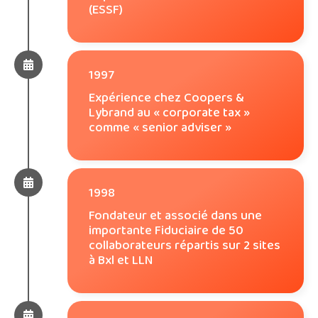
(ESSF)
1997
Expérience chez Coopers &
Lybrand au « corporate tax »
comme « senior adviser »
1998
Fondateur et associé dans une
importante Fiduciaire de 50
collaborateurs répartis sur 2 sites
à Bxl et LLN