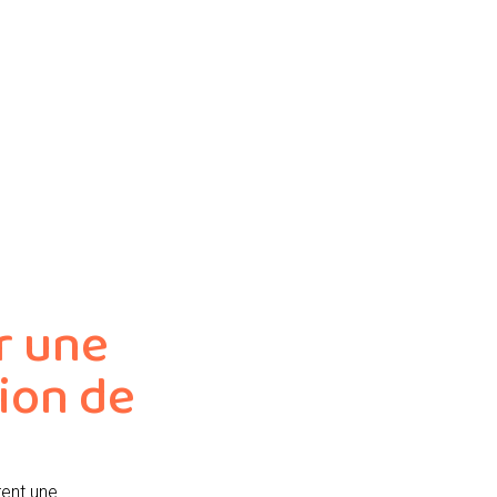
r une
ion de
rent une