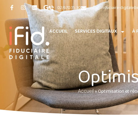
02/670.15.30
info@fiduciaire-digitale.b
ACCUEIL
SERVICES DIGITAUX
À 
Optimis
»
Optimisation et réo
Accueil