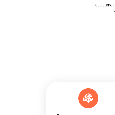
assistance 
l