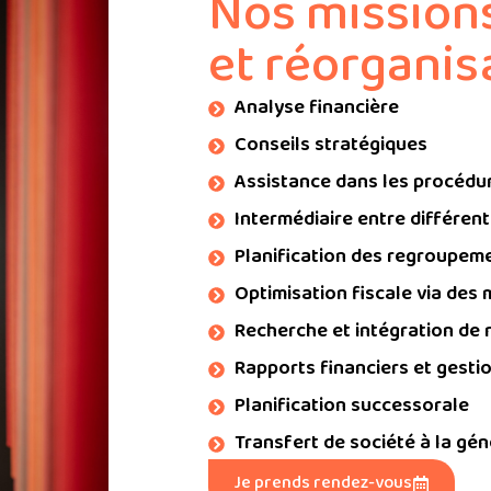
Nos missions
et réorganisa
Analyse financière
Conseils stratégiques
Assistance dans les procédu
Intermédiaire entre différen
Planification des regroupem
Optimisation fiscale via des
Recherche et intégration de
Rapports financiers et gestio
Planification successorale
Transfert de société à la gé
Je prends rendez-vous