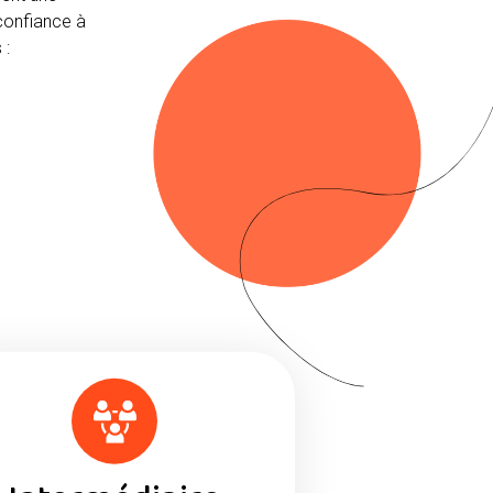
 confiance à
 :