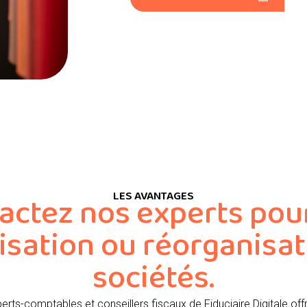
LES AVANTAGES
actez nos experts pou
isation ou réorganisat
sociétés.
erts-comptables et conseillers fiscaux de Fiduciaire Digitale off