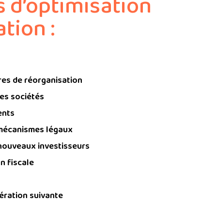
 d’optimisation
tion :
res de réorganisation
tes sociétés
ents
 mécanismes légaux
 nouveaux investisseurs
n fiscale
nération suivante