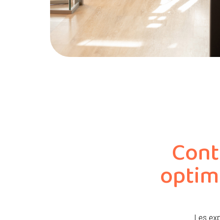
Cont
optim
Les exp