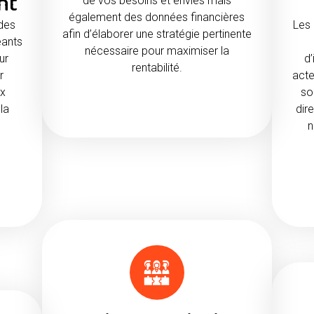
nt
de vos besoins et envies mais
également des données financières
 des
Les 
afin d’élaborer une stratégie pertinente
eants
nécessaire pour maximiser la
ur
d’
rentabilité.
r
acte
ix
so
 la
dir
n